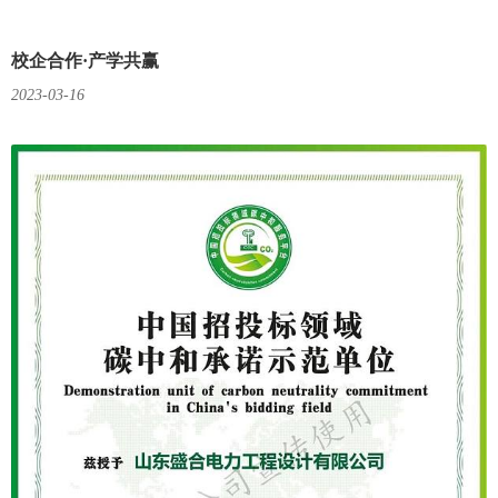
校企合作·产学共赢
2023-03-16