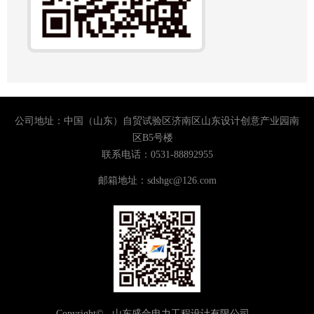
公司地址：中国（山东）自贸试验区济南区山东设计创意产业园南
区B5号楼
联系电话：0531-88892955
邮箱地址：sdshgc@126.com
Copyright© 山东盛合电力工程设计有限公司